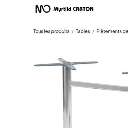
Se rendre au contenu
Produits
Tous les produits
Tables
Piètements de