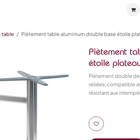
Catalogue
À propos
Références
Actualités
 table
Piètement table aluminium double base étoile pl
Piètement ta
étoile plate
Piètement double de 
reliées, compatible 
résistant aux intempéri